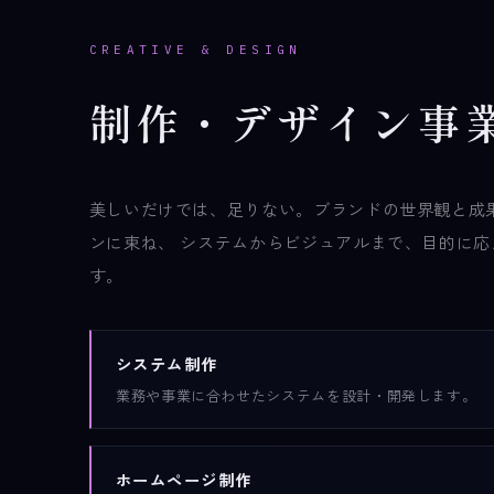
CREATIVE & DESIGN
制
作
・
デ
ザ
イ
ン
事
美しいだけでは、足りない。ブランドの世界観と成
ンに束ね、 システムからビジュアルまで、目的に
す。
システム制作
業務や事業に合わせたシステムを設計・開発します。
ホームページ制作