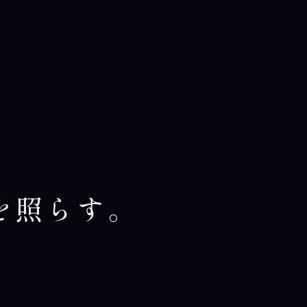
を
照
ら
す
。