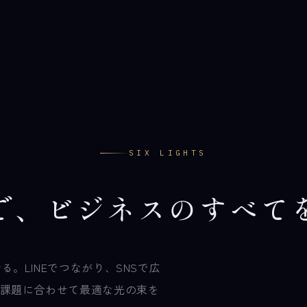
SIX LIGHTS
で
、
ビ
ジ
ネ
ス
の
す
べ
て
。LINEでつながり、SNSで広
。課題に合わせて最適な光の束を