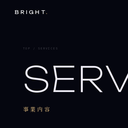
BRIGHT
.
TOP
/ SERVICES
S
E
R
事
業
内
容