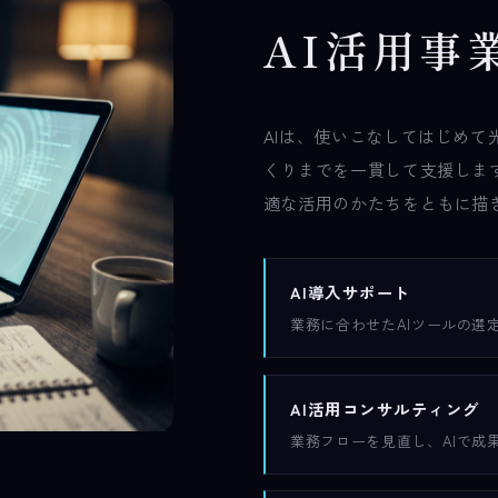
A
I
活
用
事
AIは、使いこなしてはじめ
くりまでを一貫して支援しま
適な活用のかたちをともに描
AI導入サポート
業務に合わせたAIツールの選
AI活用コンサルティング
業務フローを見直し、AIで成