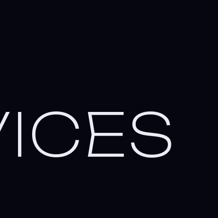
V
I
C
E
S