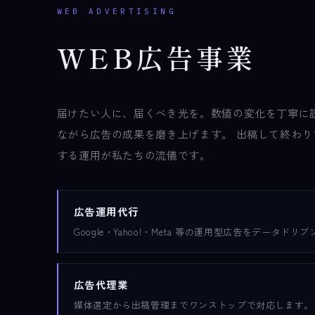
WEB ADVERTISING
W
E
B
広
告
事
業
届けたい人に、届くべき光を。数値の変化を丁寧に
ながら広告の成果を磨き上げます。 出稿して終わ
する運用が私たちの流儀です。
広告運用代行
Google・Yahoo!・Meta 等の運用型広告をデータド
広告代理業
媒体選定から出稿管理までワンストップで対応します。